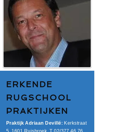
ERKENDE
RUGSCHOOL
PRAKTIJKEN
Praktijk Adriaan Devillé:
Kerkstraat
5, 1601 Ruisbroek, T 02/377.46.76