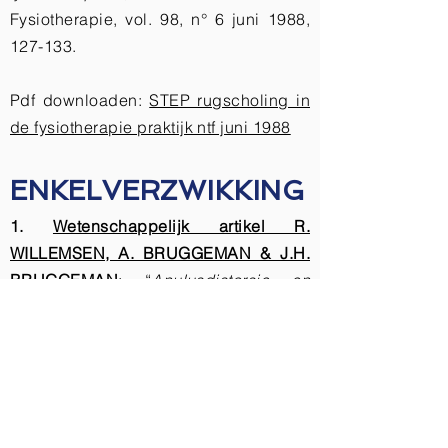
Fysiotherapie, vol. 98, n° 6 juni 1988,
127-133.
Pdf downloaden:
STEP rugscholing in
de fysiotherapie praktijk ntf juni 1988
ENKELVERZWIKKING
1.
Wetenschappelijk artikel R.
WILLEMSEN, A. BRUGGEMAN & J.H.
BRUGGEMAN
: “
Anulusdistorsie en
enkeldistorsie
” in Ned. T.
Fysiotherapie, vol. 98, n° 12 december
1988, 272-281.
Pdf downloaden:
step anulusdistorsie
en enkeldistorsie NTF 12 1988