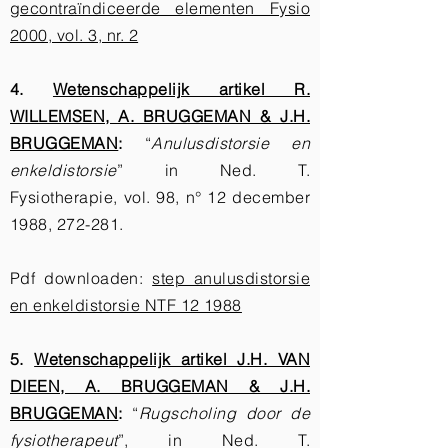
gecontraïndiceerde elementen Fysio
2000, vol. 3, nr. 2
4.
Wetenschappelijk artikel R.
WILLEMSEN, A. BRUGGEMAN & J.H.
BRUGGEMAN
:
“
Anulusdistorsie en
enkeldistorsie
” in Ned. T.
Fysiotherapie, vol. 98, n° 12 december
1988, 272-281.
Pdf downloaden:
step anulusdistorsie
en enkeldistorsie NTF 12 1988
5.
Wetenschappelijk artikel J.H. VAN
DIEEN, A. BRUGGEMAN & J.H.
BRUGGEMAN
:
“
Rugscholing door de
fysiotherapeut
”, in Ned. T.