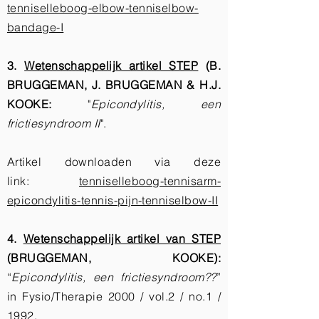
tenniselleboog-elbow-tenniselbow-
bandage-I
3.
Wetenschappelijk artikel STEP
(B.
BRUGGEMAN, J. BRUGGEMAN & H.J.
KOOKE:
"
Epicondylitis, een
frictiesyndroom II
".
Artikel downloaden via deze
link:
tenniselleboog-tennisarm-
epicondylitis-tennis-pijn-tenniselbow-II
4.
Wetenschappelijk artikel van STEP
(BRUGGEMAN, KOOKE):
“
Epicondylitis, een frictiesyndroom??
”
in Fysio/Therapie 2000 / vol.2 / no.1 /
1992.