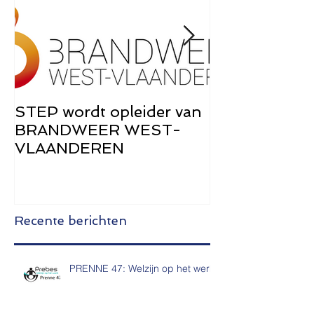
STEP wordt opleider van
STEP Brochu
BRANDWEER WEST-
de Zwangers
VLAANDEREN
Recente berichten
PRENNE 47: Welzijn op het werk