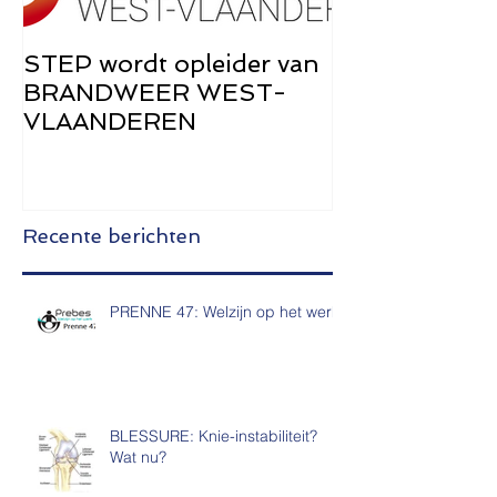
STEP wordt opleider van
STEP Brochu
BRANDWEER WEST-
de Zwangers
VLAANDEREN
Recente berichten
PRENNE 47: Welzijn op het werk
BLESSURE: Knie-instabiliteit?