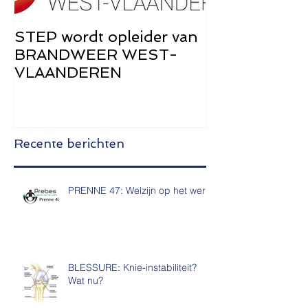
STEP wordt opleider van
STEP Brochu
BRANDWEER WEST-
de Zwangers
VLAANDEREN
Recente berichten
PRENNE 47: Welzijn op het werk
BLESSURE: Knie-instabiliteit?
Wat nu?