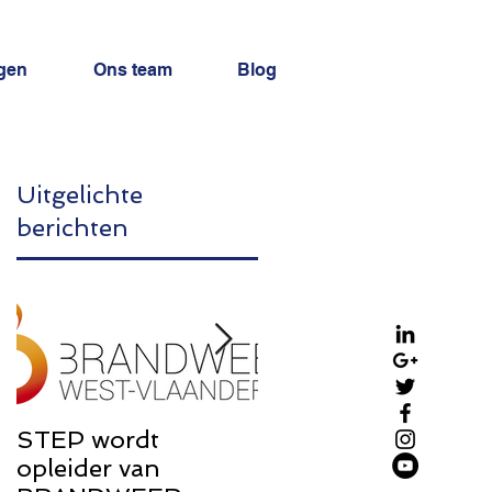
gen
Ons team
Blog
Uitgelichte
berichten
STEP wordt
STEP Brochure:
opleider van
Rondom de