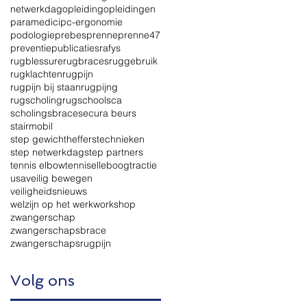
netwerkdag
opleiding
opleidingen
paramedici
pc-ergonomie
podologie
prebes
prenne
prenne47
preventie
publicaties
rafys
rugblessure
rugbraces
ruggebruik
rugklachten
rugpijn
rugpijn bij staan
rugpijng
rugscholing
rugschool
sca
scholingsbrace
secura beurs
stairmobil
step gewichthefferstechnieken
step netwerkdag
step partners
tennis elbow
tenniselleboog
tractie
usa
veilig bewegen
veiligheidsnieuws
welzijn op het werk
workshop
zwangerschap
zwangerschapsbrace
zwangerschapsrugpijn
Volg ons