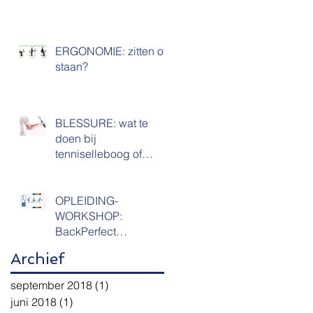
ERGONOMIE: zitten of
staan?
BLESSURE: wat te
doen bij
tenniselleboog of
epicondylitis?
OPLEIDING-
WORKSHOP:
BackPerfect
Rugscholing voor
Archief
kinesisten & (para)
medici
september 2018
(1)
1 post
juni 2018
(1)
1 post