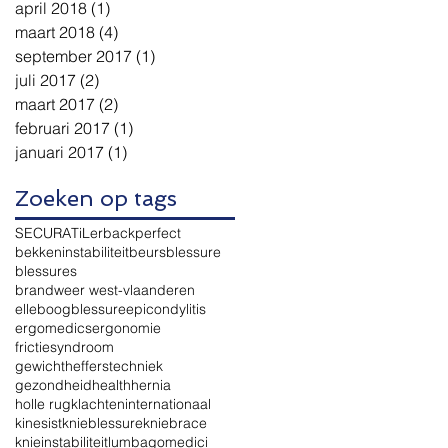
april 2018
(1)
1 post
maart 2018
(4)
4 posts
september 2017
(1)
1 post
juli 2017
(2)
2 posts
maart 2017
(2)
2 posts
februari 2017
(1)
1 post
januari 2017
(1)
1 post
Zoeken op tags
SECURA
TiLer
backperfect
bekkeninstabiliteit
beurs
blessure
blessures
brandweer west-vlaanderen
elleboogblessure
epicondylitis
ergomedics
ergonomie
frictiesyndroom
gewichthefferstechniek
gezondheid
health
hernia
holle rugklachten
internationaal
kinesist
knieblessure
kniebrace
knieinstabiliteit
lumbago
medici