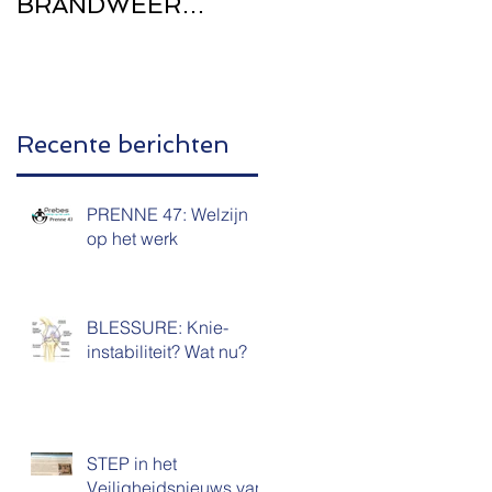
BRANDWEER
Zwangerschap
WEST-
VLAANDEREN
Recente berichten
PRENNE 47: Welzijn
op het werk
BLESSURE: Knie-
instabiliteit? Wat nu?
STEP in het
Veiligheidsnieuws van