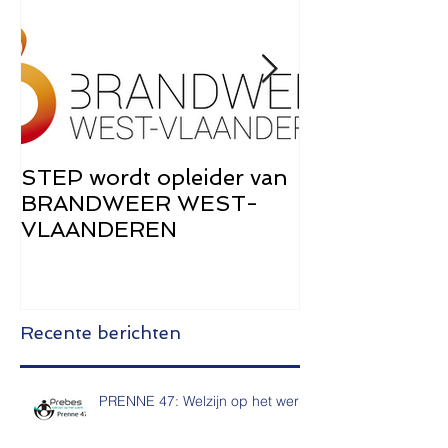
STEP wordt opleider van
STEP Brochu
BRANDWEER WEST-
de Zwangers
VLAANDEREN
Recente berichten
PRENNE 47: Welzijn op het werk