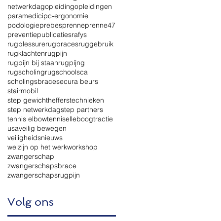
netwerkdag
opleiding
opleidingen
paramedici
pc-ergonomie
podologie
prebes
prenne
prenne47
preventie
publicaties
rafys
rugblessure
rugbraces
ruggebruik
rugklachten
rugpijn
rugpijn bij staan
rugpijng
rugscholing
rugschool
sca
scholingsbrace
secura beurs
stairmobil
step gewichthefferstechnieken
step netwerkdag
step partners
tennis elbow
tenniselleboog
tractie
usa
veilig bewegen
veiligheidsnieuws
welzijn op het werk
workshop
zwangerschap
zwangerschapsbrace
zwangerschapsrugpijn
Volg ons