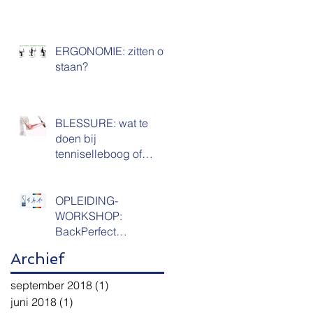
ERGONOMIE: zitten of
staan?
BLESSURE: wat te
doen bij
tenniselleboog of
epicondylitis?
OPLEIDING-
WORKSHOP:
BackPerfect
Rugscholing voor
Archief
kinesisten & (para)
medici
september 2018
(1)
1 post
juni 2018
(1)
1 post