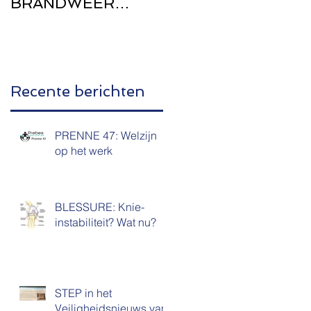
BRANDWEER
Zwangerschap
WEST-
VLAANDEREN
Recente berichten
PRENNE 47: Welzijn
op het werk
BLESSURE: Knie-
instabiliteit? Wat nu?
STEP in het
Veiligheidsnieuws van