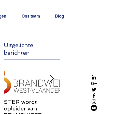
gen
Ons team
Blog
Uitgelichte
berichten
g
STEP wordt
STEP Brochure:
opleider van
Rondom de