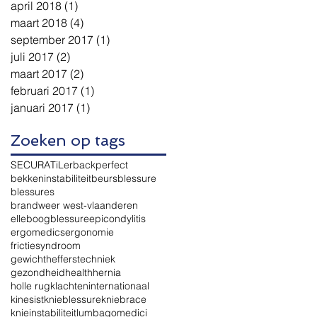
april 2018
(1)
1 post
maart 2018
(4)
4 posts
september 2017
(1)
1 post
juli 2017
(2)
2 posts
maart 2017
(2)
2 posts
februari 2017
(1)
1 post
januari 2017
(1)
1 post
Zoeken op tags
SECURA
TiLer
backperfect
bekkeninstabiliteit
beurs
blessure
blessures
brandweer west-vlaanderen
elleboogblessure
epicondylitis
ergomedics
ergonomie
frictiesyndroom
gewichthefferstechniek
gezondheid
health
hernia
holle rugklachten
internationaal
kinesist
knieblessure
kniebrace
knieinstabiliteit
lumbago
medici