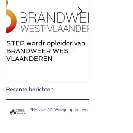
STEP wordt opleider van
STEP Brochu
BRANDWEER WEST-
de Zwangers
VLAANDEREN
Recente berichten
PRENNE 47: Welzijn op het werk