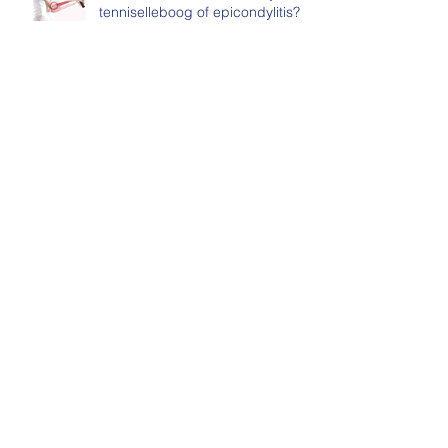
BLESSURE: wat te doen bij
tenniselleboog of epicondylitis?
OPLEIDING-WORKSHOP:
BackPerfect Rugscholing voor
kinesisten & (para) medici
Archief
september 2018
(1)
1 post
juni 2018
(1)
1 post
april 2018
(1)
1 post
maart 2018
(4)
4 posts
september 2017
(1)
1 post
juli 2017
(2)
2 posts