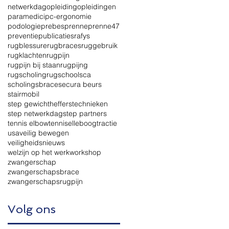
netwerkdag
opleiding
opleidingen
paramedici
pc-ergonomie
podologie
prebes
prenne
prenne47
preventie
publicaties
rafys
rugblessure
rugbraces
ruggebruik
rugklachten
rugpijn
rugpijn bij staan
rugpijng
rugscholing
rugschool
sca
scholingsbrace
secura beurs
stairmobil
step gewichthefferstechnieken
step netwerkdag
step partners
tennis elbow
tenniselleboog
tractie
usa
veilig bewegen
veiligheidsnieuws
welzijn op het werk
workshop
zwangerschap
zwangerschapsbrace
zwangerschapsrugpijn
Volg ons