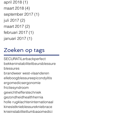
april 2018
(1)
1 post
maart 2018
(4)
4 posts
september 2017
(1)
1 post
juli 2017
(2)
2 posts
maart 2017
(2)
2 posts
februari 2017
(1)
1 post
januari 2017
(1)
1 post
Zoeken op tags
SECURA
TiLer
backperfect
bekkeninstabiliteit
beurs
blessure
blessures
brandweer west-vlaanderen
elleboogblessure
epicondylitis
ergomedics
ergonomie
frictiesyndroom
gewichthefferstechniek
gezondheid
health
hernia
holle rugklachten
internationaal
kinesist
knieblessure
kniebrace
knieinstabiliteit
lumbago
medici