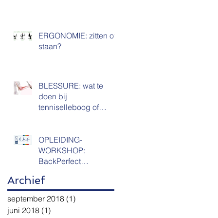
ERGONOMIE: zitten of
staan?
BLESSURE: wat te
doen bij
tenniselleboog of
epicondylitis?
OPLEIDING-
WORKSHOP:
BackPerfect
Rugscholing voor
Archief
kinesisten & (para)
medici
september 2018
(1)
1 post
juni 2018
(1)
1 post