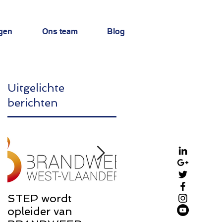
gen
Ons team
Blog
Uitgelichte
berichten
STEP wordt
STEP Brochure:
opleider van
Rondom de