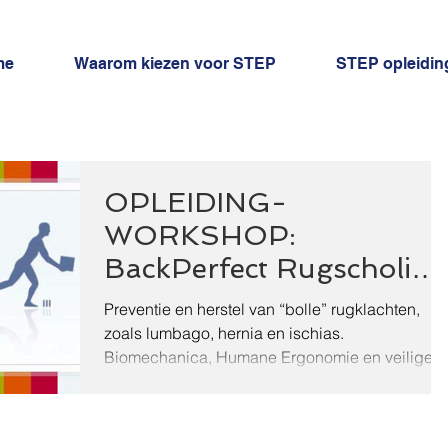
me
Waarom kiezen voor STEP
STEP opleidin
OPLEIDING-
WORKSHOP:
BackPerfect Rugscholing
voor kinesisten & (para)
Preventie en herstel van “bolle” rugklachten,
medici
zoals lumbago, hernia en ischias.
Biomechanica, Humane Ergonomie en veilige
buk-, til- en zith