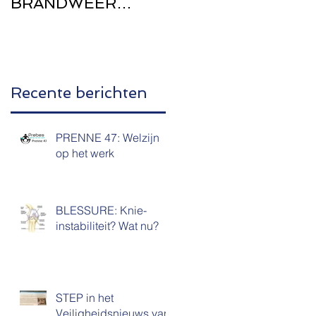
BRANDWEER
Zwangerschap
WEST-
VLAANDEREN
Recente berichten
PRENNE 47: Welzijn
op het werk
BLESSURE: Knie-
instabiliteit? Wat nu?
STEP in het
Veiligheidsnieuws van