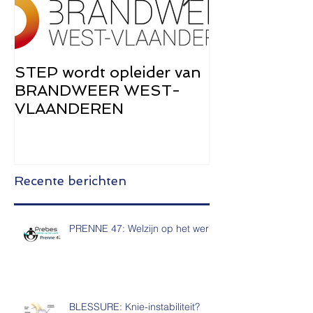
STEP wordt opleider van
STEP Brochu
BRANDWEER WEST-
de Zwangers
VLAANDEREN
Recente berichten
PRENNE 47: Welzijn op het werk